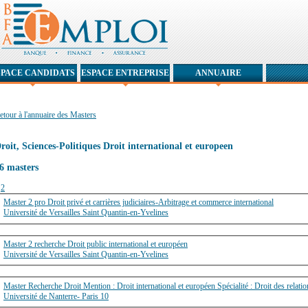
SPACE CANDIDATS
ESPACE ENTREPRISE
ANNUAIRE
etour à l'annuaire des Masters
roit, Sciences-Politiques Droit international et europeen
6 masters
1
2
Master 2 pro Droit privé et carrières judiciaires-Arbitrage et commerce international
Université de Versailles Saint Quantin-en-Yvelines
Master 2 recherche Droit public international et européen
Université de Versailles Saint Quantin-en-Yvelines
Master Recherche Droit Mention : Droit international et européen Spécialité : Droit des relat
Université de Nanterre- Paris 10