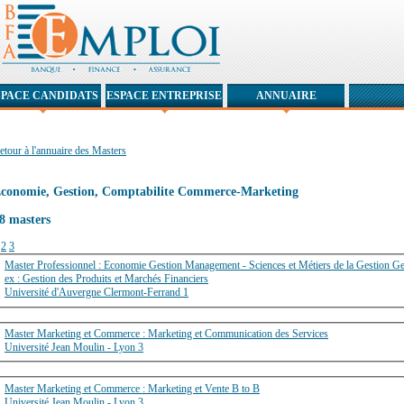
SPACE CANDIDATS
ESPACE ENTREPRISE
ANNUAIRE
etour à l'annuaire des Masters
conomie, Gestion, Comptabilite Commerce-Marketing
8 masters
1
2
3
Master Professionnel : Economie Gestion Management - Sciences et Métiers de la Gestion Ge
ex : Gestion des Produits et Marchés Financiers
Université d'Auvergne Clermont-Ferrand 1
Master Marketing et Commerce : Marketing et Communication des Services
Université Jean Moulin - Lyon 3
Master Marketing et Commerce : Marketing et Vente B to B
Université Jean Moulin - Lyon 3