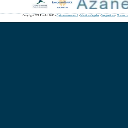
Copyright BFA Emploi 2013 -
Qui sommes-nous ?
-
Mentions légales
-
Suggestions
-
Nous écri