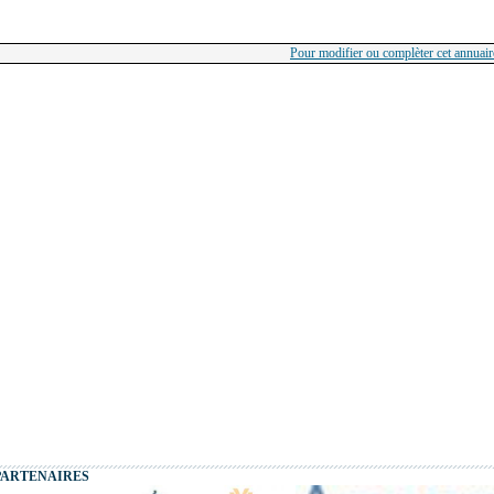
Pour modifier ou complèter cet annuaire
PARTENAIRES