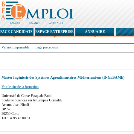
SPACE CANDIDATS
ESPACE ENTREPRISE
ANNUAIRE
Version imprimable
page précédente
Master Ingénierie des Systèmes Agroalimentaires Méditerranéens (INGESAME)
Voir le site de la formation
Université de Corse-Pasquale Paoli
Scolarité Sciences sur le Campus Grimaldi
Avenue Jean Nicoli
BP 52
20250 Corte
Tél : 04 95 45 00 51