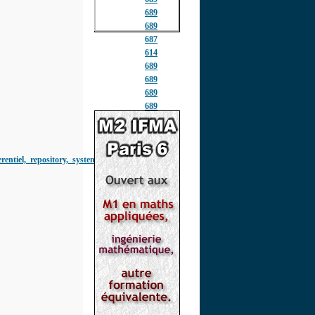
689
689
687
614
689
689
689
689
689
689
689
entiel,_repository,_systemes_d_inform
689
689
689
689
689
689
692
716
723
728
741
744