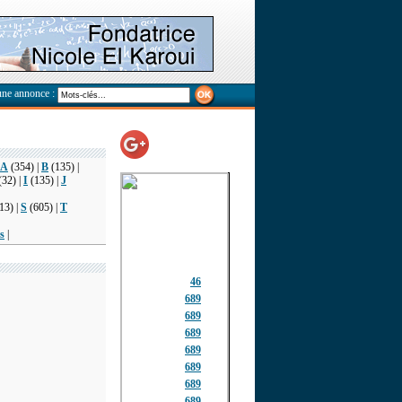
une annonce :
A
(354) |
B
(135) |
(32) |
I
(135) |
J
13) |
S
(605) |
T
s
|
46
689
689
689
689
689
689
689