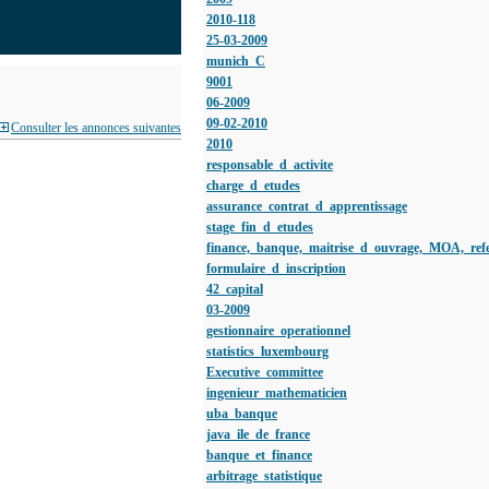
2010-118
25-03-2009
munich_C
9001
06-2009
09-02-2010
Consulter les annonces suivantes
2010
responsable_d_activite
charge_d_etudes
assurance_contrat_d_apprentissage
stage_fin_d_etudes
finance,_banque,_maitrise_d_ouvrage,_MOA,_refer
formulaire_d_inscription
42_capital
03-2009
gestionnaire_operationnel
statistics_luxembourg
Executive_committee
ingenieur_mathematicien
uba_banque
java_ile_de_france
banque_et_finance
arbitrage_statistique