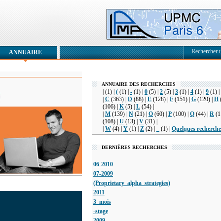
Rechercher 
ANNUAIRE
ANNUAIRE DES RECHERCHES
|
(1) |
(
(1) |
-
(1) |
0
(5) |
2
(5) |
3
(1) |
4
(1) |
9
(1) |
|
C
(363) |
D
(88) |
E
(128) |
F
(151) |
G
(120) |
H
(106) |
K
(5) |
L
(54) |
|
M
(139) |
N
(21) |
O
(60) |
P
(100) |
Q
(44) |
R
(1
(108) |
U
(13) |
V
(31) |
|
W
(4) |
Y
(1) |
Z
(2) |
_
(1) |
Quelques recherche
DERNIÈRES RECHERCHES
06-2010
07-2009
(Proprietary_alpha_strategies)
2011
3_mois
-stage
2009