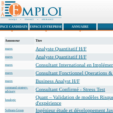
SPACE CANDIDATS
ESPACE ENTREPRISE
ANNUAIRE
Annonceur
Titre
Analyste Quantitatif H/F
murex
Analyste Quantitatif H/F
murex
Consultant International en Implément
murex
Consultant Fonctionnel Operations 
murex
Business Analyst H/F
murex
command-strategy-
Consultant Confirmé - Stress Test
advisory
Quant – Validation de modèles Risque
lunalogic
d'expérience
Ingénieur étude et développement Ja
Softeam-Group