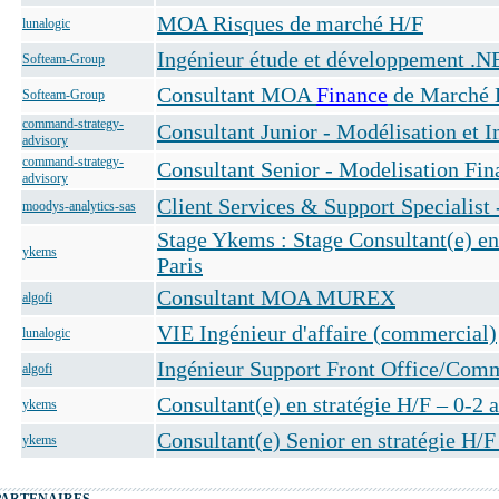
MOA Risques de marché H/F
lunalogic
Ingénieur étude et développement .
Softeam-Group
Consultant MOA
Finance
de Marché 
Softeam-Group
command-strategy-
Consultant Junior - Modélisation et 
advisory
command-strategy-
Consultant Senior - Modelisation Fin
advisory
Client Services & Support Specialist 
moodys-analytics-sas
Stage Ykems : Stage Consultant(e) en 
ykems
Paris
Consultant MOA MUREX
algofi
VIE Ingénieur d'affaire (commercial)
lunalogic
Ingénieur Support Front Office/Co
algofi
Consultant(e) en stratégie H/F – 0-2 
ykems
Consultant(e) Senior en stratégie H/F
ykems