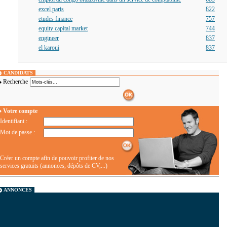
excel paris
822
etudes finance
757
equity capital market
744
engineer
837
el karoui
837
CANDIDATS
Recherche
Votre compte
Identifiant :
Mot de passe :
Créer un compte afin de pouvoir profiter de nos
services gratuits (annonces, dépôts de CV,...)
ANNONCES