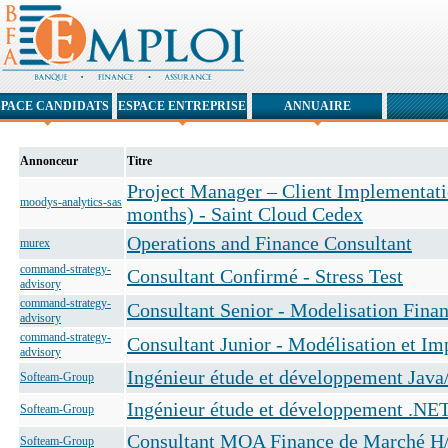
SPACE CANDIDATS
ESPACE ENTREPRISE
ANNUAIRE
Annonceur
Titre
Project Manager – Client Implementat
moodys-analytics-sas
months) - Saint Cloud Cedex
Operations and Finance Consultant
murex
command-strategy-
Consultant Confirmé - Stress Test
advisory
command-strategy-
Consultant Senior - Modelisation Finan
advisory
command-strategy-
Consultant Junior - Modélisation et I
advisory
Ingénieur étude et développement Java
Softeam-Group
Ingénieur étude et développement .NE
Softeam-Group
Consultant MOA Finance de Marché H
Softeam-Group