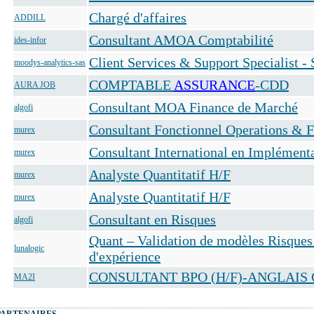
Chargé d'affaires
ADDILL
Consultant AMOA Comptabilité
ides-infor
Client Services & Support Specialist - 
moodys-analytics-sas
COMPTABLE
ASSURANCE
-CDD
AURA JOB
Consultant MOA Finance de Marché
algofi
Consultant Fonctionnel Operations & F
murex
Consultant International en Implémenta
murex
Analyste Quantitatif H/F
murex
Analyste Quantitatif H/F
murex
Consultant en Risques
algofi
Quant – Validation de modèles Risques 
lunalogic
d'expérience
CONSULTANT BPO (H/F)-ANGLAIS
MA2I