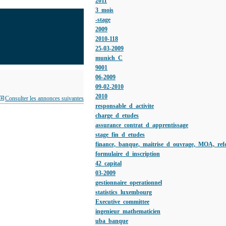
2011
3_mois
-stage
2009
2010-118
25-03-2009
munich_C
9001
06-2009
09-02-2010
2010
Consulter les annonces suivantes
responsable_d_activite
charge_d_etudes
assurance_contrat_d_apprentissage
stage_fin_d_etudes
finance,_banque,_maitrise_d_ouvrage,_MOA,_refer
formulaire_d_inscription
42_capital
03-2009
gestionnaire_operationnel
statistics_luxembourg
Executive_committee
ingenieur_mathematicien
uba_banque