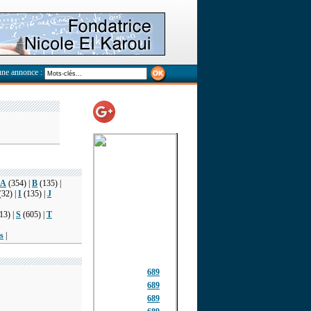
une annonce :
A
(354) |
B
(135) |
(32) |
I
(135) |
J
13) |
S
(605) |
T
s
|
689
689
689