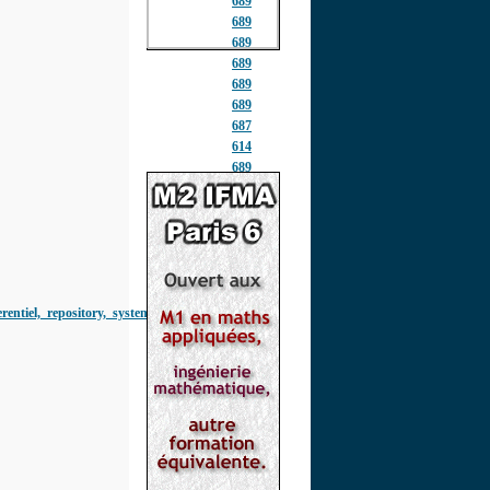
689
689
689
689
689
689
687
614
689
689
689
689
689
689
689
entiel,_repository,_systemes_d_inform
689
689
689
689
689
689
692
716
723