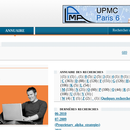
Rechercher 
ANNUAIRE
689
ANNUAIRE DES RECHERCHES
|
(1) |
(
(1) |
-
(1) |
0
(5) |
2
(5) |
3
(1) |
4
(1) |
9
(1) |
|
C
(363) |
D
(88) |
E
(128) |
F
(151) |
G
(120) |
H
(106) |
K
(5) |
L
(54) |
|
M
(139) |
N
(21) |
O
(60) |
P
(100) |
Q
(44) |
R
(1
(108) |
U
(13) |
V
(31) |
|
W
(4) |
Y
(1) |
Z
(2) |
_
(1) |
Quelques recherche
DERNIÈRES RECHERCHES
06-2010
07-2009
(Proprietary_alpha_strategies)