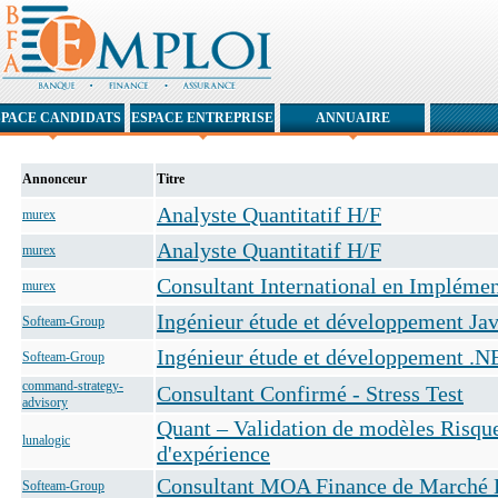
SPACE CANDIDATS
ESPACE ENTREPRISE
ANNUAIRE
Annonceur
Titre
Analyste Quantitatif H/F
murex
Analyste Quantitatif H/F
murex
Consultant International en Implément
murex
Ingénieur étude et développement Ja
Softeam-Group
Ingénieur étude et développement .N
Softeam-Group
command-strategy-
Consultant Confirmé - Stress Test
advisory
Quant – Validation de modèles Risque
lunalogic
d'expérience
Consultant MOA Finance de Marché 
Softeam-Group