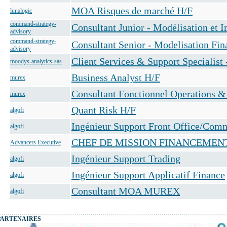
MOA Risques de marché H/F
lunalogic
command-strategy-
Consultant Junior - Modélisation et 
advisory
command-strategy-
Consultant Senior - Modelisation Fin
advisory
Client Services & Support Specialist 
moodys-analytics-sas
Business Analyst H/F
murex
Consultant Fonctionnel Operations &
murex
Quant Risk H/F
algofi
Ingénieur Support Front Office/Com
algofi
CHEF DE MISSION FINANCEMENT
Advancers Executive
Ingénieur Support Trading
algofi
Ingénieur Support Applicatif Finance
algofi
Consultant MOA MUREX
algofi
PARTENAIRES