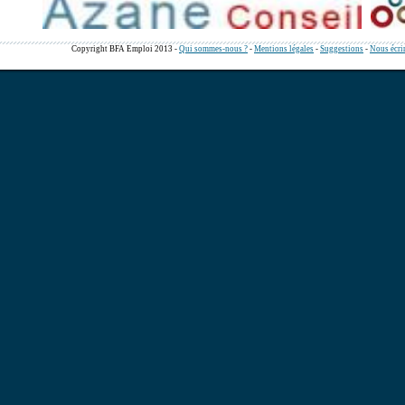
Copyright BFA Emploi 2013 -
Qui sommes-nous ?
-
Mentions légales
-
Suggestions
-
Nous écri