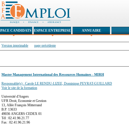
SPACE CANDIDATS
ESPACE ENTREPRISE
ANNUAIRE
Version imprimable
page précédente
Master Management International des Ressources Humaines - MIRH
Responsable(s) : Carole LE RENDU-LIZEE, Dominique PEYRAT-GUILLARD
Voir le site de la formation
Université d'Angers
UFR Droit, Economie et Gestion
13, Allée François Mitterrand
B.P. 13633
49036 ANGERS CEDEX 01
Tél : 02.41.96.21.77
Fax : 02.41.96.21.96