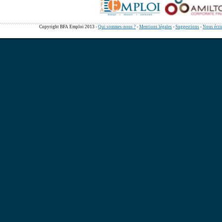
Copyright BFA Emploi 2013 -
Qui sommes-nous ?
-
Mentions légales
-
Suggestions
-
Nous écri