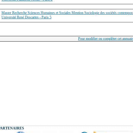
Master Recherche Sciences Humaines et Sociales Mention Sociologie des sociétés contempor
Université René Descartes - Paris 5
Pour modifier ou complèter cet annuaire
PARTENAIRES