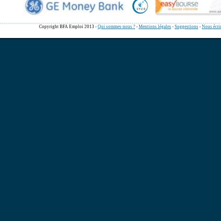
Copyright BFA Emploi 2013 -
Qui sommes-nous ?
-
Mentions légales
-
Suggestions
-
Nous écri