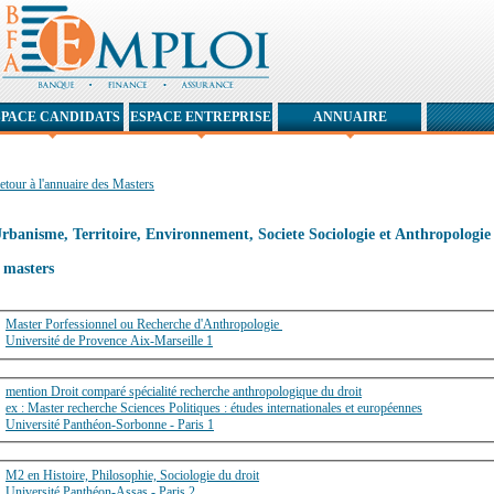
SPACE CANDIDATS
ESPACE ENTREPRISE
ANNUAIRE
etour à l'annuaire des Masters
rbanisme, Territoire, Environnement, Societe Sociologie et Anthropologie
 masters
Master Porfessionnel ou Recherche d'Anthropologie
Université de Provence Aix-Marseille 1
mention Droit comparé spécialité recherche anthropologique du droit
ex : Master recherche Sciences Politiques : études internationales et européennes
Université Panthéon-Sorbonne - Paris 1
M2 en Histoire, Philosophie, Sociologie du droit
Université Panthéon-Assas - Paris 2