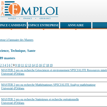
SPACE CANDIDATS
ESPACE ENTREPRISE
ANNUAIRE
etour à l'annuaire des Masters
cience, Technique, Sante
89 masters
2
3
4
5
6
7
8
9
10
11
12
13
14
15
16
17
18
19
MASTER 2 pro ou recherche Géosciences et environnement SPECIALITE Ressources 
Université d'Orléans
MASTER 2 pro ou recherche Mathématiques SPECIALITE Analyse mathématique
Université d'Orléans
MASTER 2 pro ou recherche Statistiques et recherche opérationnelle
Université d'Orléans