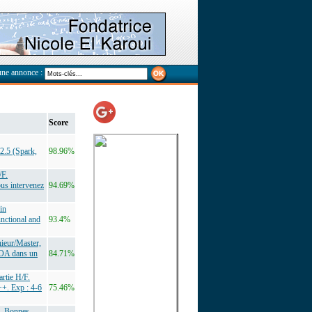
une annonce :
Score
2.5 (Spark,
98.96%
/F.
us intervenez
94.69%
in
unctional and
93.4%
ieur/Master,
MOA dans un
84.71%
rtie H/F.
++. Exp : 4-6
75.46%
2. Bonnes