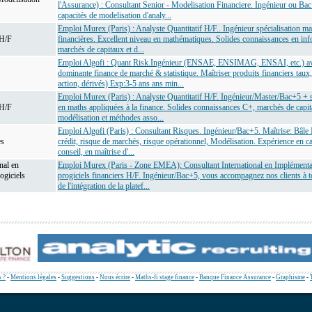
l'Assurance) : Consultant Senior - Modelisation Financiere. Ingénieur ou Bac
capacités de modelisation d'analy...
Emploi Murex (Paris) : Analyste Quantitatif H/F.. Ingénieur spécialisation m
 H/F
financières. Excellent niveau en mathématiques. Solides connaissances en inf
marchés de capitaux et d...
Emploi Algofi : Quant Risk.Ingénieur (ENSAE, ENSIMAG, ENSAI, etc.) a
dominante finance de marché & statistique. Maîtriser produits financiers taux,
action, dérivés) Exp:3-5 ans ans min...
Emploi Murex (Paris) : Analyste Quantitatif H/F. Ingénieur/Master/Bac+5 + s
 H/F
en maths appliquées à la finance. Solides connaissances C+, marchés de capit
modélisation et méthodes asso...
Emploi Algofi (Paris) : Consultant Risques. Ingénieur/Bac+5. Maîtrise: Bâle 
es
crédit, risque de marchés, risque opérationnel, Modélisation. Expérience en c
conseil, en maîtrise d'...
nal en
Emploi Murex (Paris - Zone EMEA): Consultant International en Implémenta
ogiciels
progiciels financiers H/F. Ingénieur/Bac+5, vous accompagnez nos clients à t
de l'intégration de la platef...
 ?
-
Mentions légales
-
Suggestions
-
Nous écrire
-
Maths-fi stage finance
-
Banque Finance Assurance
-
Graphisme
-