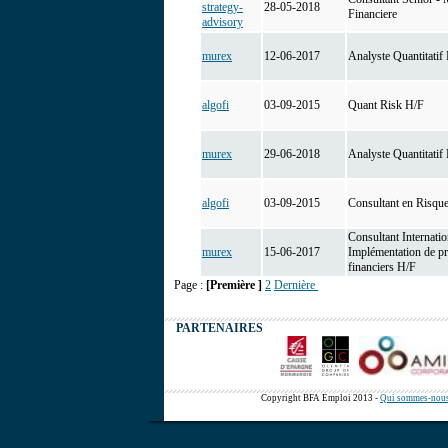
strategy-
28-05-2018
Financiere
advisory
murex
12-06-2017
Analyste Quantitatif
algofi
03-09-2015
Quant Risk H/F
murex
29-06-2018
Analyste Quantitatif
algofi
03-09-2015
Consultant en Risqu
Consultant Internatio
murex
15-06-2017
Implémentation de pr
financiers H/F
Page :
[Première ]
2
Dernière
PARTENAIRES
Copyright BFA Emploi 2013 -
Qui sommes-nous