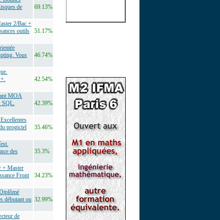
Risques de
69.13%
aster 2/Bac +
sances outils
51.17%
rientée
ipting. Vous
46.74%
que.
++.
42.54%
ltant MOA
: SQL.
42.39%
Excellentes
du progiciel
35.46%
est.
ance des
35.3%
r + Master
ssance Front
34.23%
.Diplômé
es débutant ou
32.99%
cteur de