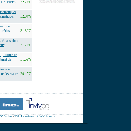
 + 5. Fortes
32.77%
athématiques
ormatique,
32.04%
vec une
 crédits,
31.86%
pécialisation
aux,
31.72%
II, Risque de
abinet de
31.69%
tion de
ous les stades
29.45%
TV Casting
-
RSS
-
Le petit marché du Mobinaute