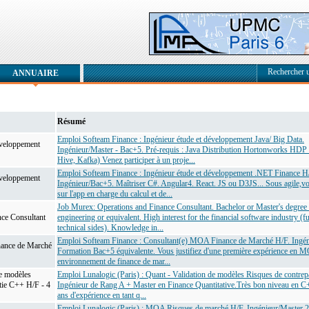
Rechercher 
ANNUAIRE
Résumé
Emploi Softeam Finance : Ingénieur étude et développement Java/ Big Data.
éveloppement
Ingénieur/Master - Bac+5. Pré-requis : Java Distribution Hortonworks HDP 
Hive, Kafka) Venez participer à un proje...
Emploi Softeam Finance : Ingénieur étude et développement .NET Finance H
éveloppement
Ingénieur/Bac+5. Maîtriser C#. Angular4. React. JS ou D3JS... Sous agile,vo
sur l'app en charge du calcul et de...
Job Murex: Operations and Finance Consultant. Bachelor or Master's degree 
nce Consultant
engineering or equivalent. High interest for the financial software industry (f
technical sides). Knowledge in...
Emploi Softeam Finance : Consultant(e) MOA Finance de Marché H/F. Ingén
ance de Marché
Formation Bac+5 équivalente. Vous justifiez d'une première expérience en 
environnement de finance de mar...
e modèles
Emploi Lunalogic (Paris) : Quant - Validation de modèles Risques de contrepa
tie C++ H/F - 4
Ingénieur de Rang A + Master en Finance Quantitative.Très bon niveau en C
ans d'expérience en tant q...
Emploi Lunalogic (Paris) : MOA Risques de marché H/F. Ingénieur/Master 