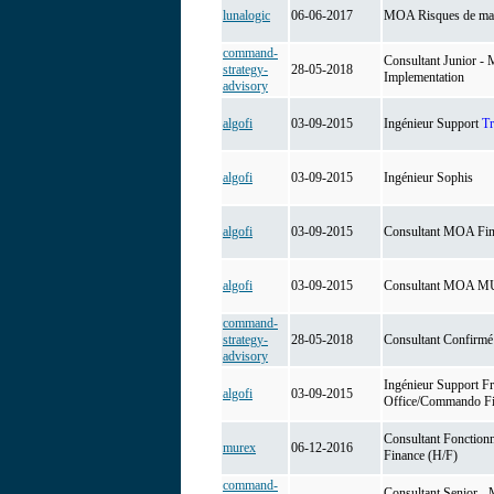
lunalogic
06-06-2017
MOA Risques de ma
command-
Consultant Junior - 
strategy-
28-05-2018
Implementation
advisory
algofi
03-09-2015
Ingénieur Support
Tr
algofi
03-09-2015
Ingénieur Sophis
algofi
03-09-2015
Consultant MOA Fin
algofi
03-09-2015
Consultant MOA 
command-
strategy-
28-05-2018
Consultant Confirmé 
advisory
Ingénieur Support Fr
algofi
03-09-2015
Office/Commando F
Consultant Fonction
murex
06-12-2016
Finance (H/F)
command-
Consultant Senior - 