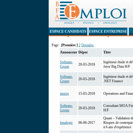
ESPACE CANDIDATS
ESPACE ENTREPRISE
Page :
[Première ]
2
Dernière
Annonceur
Dépot
Titre
Softeam-
Ingénieur étude et d
20-03-2018
Group
Java/ Big Data H/F
Softeam-
Ingénieur étude et d
20-03-2018
Group
.NET Finance
murex
15-03-2018
Operations and Fina
Softeam-
Consultant MOA Fin
20-03-2018
Group
H/F
Quant – Validation d
lunalogic
06-06-2017
Risques de contrepar
à 6 ans d'expérience