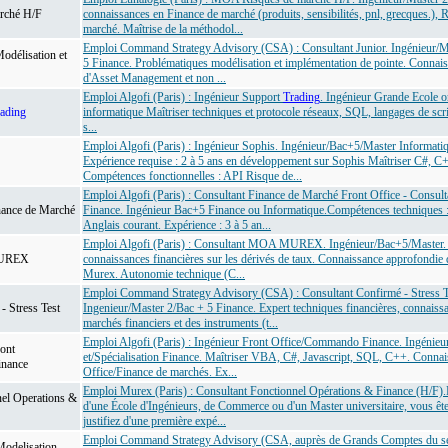
rché H/F
connaissances en Finance de marché (produits, sensibilités, pnl, grecques.), 
marché. Maîtrise de la méthodol...
Emploi Command Strategy Advisory (CSA) : Consultant Junior. Ingénieur/M
Modélisation et
5 Finance. Problématiques modélisation et implémentation de pointe. Connais
d'Asset Management et non ...
Emploi Algofi (Paris) : Ingénieur Support
Trading
. Ingénieur Grande Ecole o
ading
informatique Maîtriser techniques et protocole réseaux, SQL, langages de scr
s...
Emploi Algofi (Paris) : Ingénieur Sophis. Ingénieur/Bac+5/Master Informati
Expérience requise : 2 à 5 ans en développement sur Sophis Maîtriser C#, C
Compétences fonctionnelles : API Risque de...
Emploi Algofi (Paris) : Consultant Finance de Marché Front Office - Consu
ance de Marché
Finance. Ingénieur Bac+5 Finance ou Informatique.Compétences techniques 
Anglais courant. Expérience : 3 à 5 an...
Emploi Algofi (Paris) : Consultant MOA MUREX. Ingénieur/Bac+5/Master. 
MUREX
connaissances financières sur les dérivés de taux. Connaissance approfondie 
Murex. Autonomie technique (C...
Emploi Command Strategy Advisory (CSA) : Consultant Confirmé - Stress T
- Stress Test
Ingenieur/Master 2/Bac + 5 Finance. Expert techniques financières, connaiss
marchés financiers et des instruments (t...
Emploi Algofi (Paris) : Ingénieur Front Office/Commando Finance. Ingénieu
ont
et/Spécialisation Finance. Maîtriser VBA, C#, Javascript, SQL, C++. Connai
inance
Office/Finance de marchés. Ex...
Emploi Murex (Paris) : Consultant Fonctionnel Opérations & Finance (H/F)
nel Operations &
d'une École d'Ingénieurs, de Commerce ou d'un Master universitaire, vous êt
justifiez d'une première expé...
Emploi Command Strategy Advisory (CSA, auprès de Grands Comptes du se
Modelisation