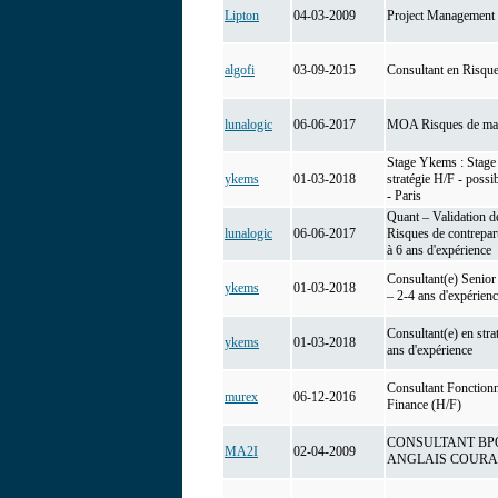
Lipton
04-03-2009
Project Management 
algofi
03-09-2015
Consultant en Risqu
lunalogic
06-06-2017
MOA Risques de ma
Stage Ykems : Stage 
ykems
01-03-2018
stratégie H/F - possi
- Paris
Quant – Validation d
lunalogic
06-06-2017
Risques de contrepar
à 6 ans d'expérience
Consultant(e) Senior 
ykems
01-03-2018
– 2-4 ans d'expérien
Consultant(e) en stra
ykems
01-03-2018
ans d'expérience
Consultant Fonction
murex
06-12-2016
Finance (H/F)
CONSULTANT BPO 
MA2I
02-04-2009
ANGLAIS COUR