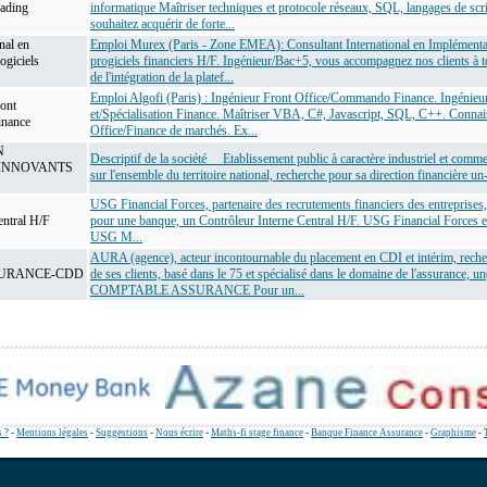
rading
informatique Maîtriser techniques et protocole réseaux, SQL, langages de scr
souhaitez acquérir de forte...
nal en
Emploi Murex (Paris - Zone EMEA): Consultant International en Implémenta
ogiciels
progiciels financiers H/F. Ingénieur/Bac+5, vous accompagnez nos clients à t
de l'intégration de la platef...
Emploi Algofi (Paris) : Ingénieur Front Office/Commando Finance. Ingénieu
ont
et/Spécialisation Finance. Maîtriser VBA, C#, Javascript, SQL, C++. Connai
inance
Office/Finance de marchés. Ex...
N
Descriptif de la société Etablissement public à caractère industriel et commer
INNOVANTS
sur l'ensemble du territoire national, recherche pour sa direction financière un-
USG Financial Forces, partenaire des recrutements financiers des entreprises
entral H/F
pour une banque, un Contrôleur Interne Central H/F. USG Financial Forces es
USG M...
AURA (agence), acteur incontournable du placement en CDI et intérim, rech
SURANCE-CDD
de ses clients, basé dans le 75 et spécialisé dans le domaine de l'assurance, un(
COMPTABLE ASSURANCE Pour un...
 ?
-
Mentions légales
-
Suggestions
-
Nous écrire
-
Maths-fi stage finance
-
Banque Finance Assurance
-
Graphisme
-