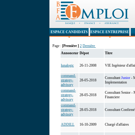
ESPACE CANDIDATS
ESPACE ENTREPRISE
Page :
[Première ]
2
Dernière
Annonceur
Dépot
Titre
lunalogic
26-11-2008
VIE Ingénieur d'affa
command-
Consultant
Junior
- M
strategy-
28-05-2018
Implementation
advisory
command-
Consultant Senior - 
strategy-
28-05-2018
Financiere
advisory
command-
strategy-
28-05-2018
Consultant Confirmé 
advisory
ADDILL
16-10-2009
Chargé d'affaires