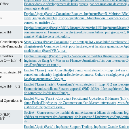
Office
Finance dans le développement de leurs projets, par des missions de conseil, 
d'ouvrage et de pil...
Emploi Algofi (Paris) : Consultant Risques. Ingénieur/Bac+5. Maîtrise: Bâle 
es
crédit, risque de marchés, risque opérationnel, Modélisation. Expérience en c
conseil, en maîtrise d'...
Emploi Lunalogic (Paris) : MOA Risques de marché H/F. Ingénieur/Master 
rché H/F
connaissances en Finance de marché (produits, sensibilités, pnl, grecques.), 
marché. Maîtrise de la méthodol...
Consultant(e) en
Stage Ykems (Paris): Consultant(e) en stratégie h-f - possibilité d'embauche.
bilité d'embauche
d'Ingénieur/de Commerce.Intérêt pour la stratégie et l'analyse quantitative.Apti
modélisation (Excel/VBA, ma...
e modèles
Emploi Lunalogic (Paris) : Quant - Validation de modèles Risques de contrepa
tie C++ H/F - 4
Ingénieur de Rang A + Master en Finance Quantitative.Très bon niveau en C
ans d'expérience en tant q...
Emploi Ykems (Paris) Consultant(e) Senior en stratégie h-f - Exp : 2-4 ans (
en stratégie H/F
conseil ou industrie). Ingénieur/École de commerce. Culture stratégique et go
ce
l'analyse quantitative. Backgr...
Emploi Ykems (Paris) : Consultant(e) en stratégie h-f - Exp : 0-2 ans.Backg
tégie H/F – 0-2
Économie industrielle ou Finance apprécié (PhD, MBA, 1ère expérience). In
de commerce.Intérêt pour l'analy...
Emploi Murex (Paris) : Consultant Fonctionnel Opérations & Finance (H/F)
nel Operations &
d'une École d'Ingénieurs, de Commerce ou d'un Master universitaire, vous êt
justifiez d'une première expé...
Société Constructeur de matériel de numérisation et éditeur de solutions logi
(H/F)-
dédiées au traitement des documents, de la capture à l'archivage et d'applicati
ANT
de ...
Emploi Algofi (Paris) : Ingénieur Support Trading. Ingénieur Grande Ecole o