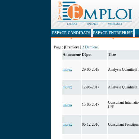
ESPACE CANDIDATS
ESPACE ENTREPRISE
Page :
[Première ]
2
Dernière
Annonceur
Dépot
Titre
murex
29-06-2018
Analyste Quantitatif
murex
12-06-2017
Analyste Quantitatif
Consultant Internatio
murex
15-06-2017
H/F
murex
06-12-2016
Consultant Fonction