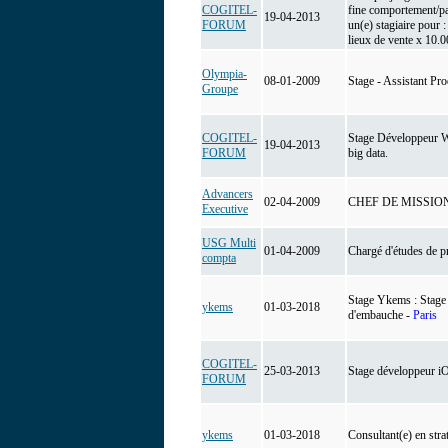
COGITEL-
fine comportement/par
19-04-2013
FORUM
un(e) stagiaire pour 
lieux de vente x 10.00
Olympia-
08-01-2009
Stage - Assistant Pr
Groupe
COGITEL-
Stage Développeur W
19-04-2013
FORUM
big data.
Advancers
02-04-2009
CHEF DE MISSIO
Executive
USG Multi
01-04-2009
Chargé d'études de p
compta
Stage Ykems : Stage C
ykems
01-03-2018
d'embauche -
Paris
COGITEL-
25-03-2013
Stage développeur i
FORUM
ykems
01-03-2018
Consultant(e) en stra