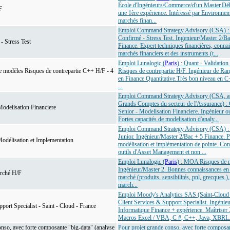
École d'Ingénieurs/Commerce/d'un Master.Dé
F
une 1ère expérience. Intéressé par Environne
marchés finan...
Emploi Command Strategy Advisory (CSA) : 
Confirmé - Stress Test. Ingenieur/Master 2/Ba
- Stress Test
Finance. Expert techniques financières, conna
marchés financiers et des instruments (t...
Emploi Lunalogic (
Paris
) : Quant - Validatio
e modèles Risques de contrepartie C++ H/F - 4
Risques de contrepartie H/F. Ingénieur de Ra
en Finance Quantitative.Très bon niveau en C
...
Emploi Command Strategy Advisory (CSA, a
Grands Comptes du secteur de l'Assurance) : 
Modelisation Financiere
Senior - Modelisation Financiere. Ingénieur o
Fortes capacités de modelisation d'analy...
Emploi Command Strategy Advisory (CSA) : 
Junior. Ingénieur/Master 2/Bac + 5 Finance. 
Modélisation et Implementation
modélisation et implémentation de pointe. Co
outils d'Asset Management et non ...
Emploi Lunalogic (
Paris
) : MOA Risques de 
Ingénieur/Master 2. Bonnes connaissances en
rché H/F
marché (produits, sensibilités, pnl, grecques.)
march...
Emploi Moody's Analytics SAS (Saint-Cloud 
Client Services & Support Specialist. Ingénie
port Specialist - Saint - Cloud - France
Informatique Finance + expérience. Maîtrise
Macros Excel / VBA, C #, C++, Java, XBRL..
onso, avec forte composante "big-data" (analyse
Pour projet grande conso, avec forte composa