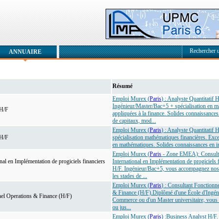
Rechercher 
ANNUAIRE
Résumé
Emploi Murex (
Paris
) : Analyste Quantitatif H
Ingénieur/Master/Bac+5 + spécialisation en m
 H/F
appliquées à la finance. Solides connaissance
de capitaux, mod...
Emploi Murex (
Paris
) : Analyste Quantitatif 
 H/F
spécialisation mathématiques financières. Exce
en mathématiques. Solides connaissances en i
Emploi Murex (
Paris
- Zone EMEA): Consult
nal en Implémentation de progiciels financiers
International en Implémentation de progiciels 
H/F. Ingénieur/Bac+5, vous accompagnez nos c
les stades de ...
Emploi Murex (
Paris
) : Consultant Fonctionn
& Finance (H/F).Diplômé d'une École d'Ingén
nel Operations & Finance (H/F)
Commerce ou d'un Master universitaire, vous 
ou jus...
Emploi Murex (
Paris
) :Business Analyst H/F