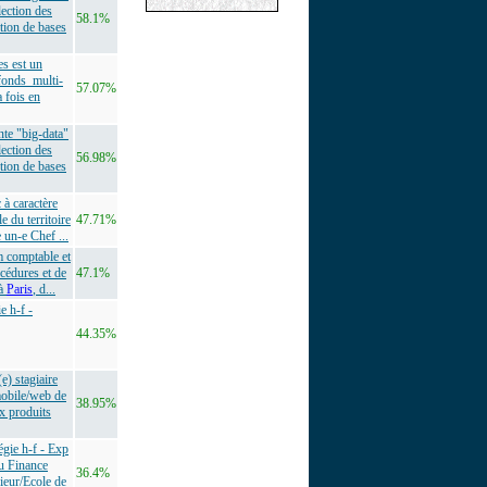
lection des
58.1%
stion de bases
s est un
 fonds multi-
57.07%
a fois en
nte "big-data"
lection des
56.98%
stion de bases
 à caractère
e du territoire
47.71%
 un-e Chef ...
m comptable et
cédures et de
47.1%
 à
Paris
, d...
e h-f -
44.35%
) stagiaire
mobile/web de
38.95%
x produits
tégie h-f - Exp
u Finance
36.4%
ieur/Ecole de