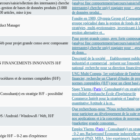
cours/saisie/sélection des internautes) cherche
(analyse fine comportement/parcours/saisie/sé
: -gestion de bases de données produits (3.000
internautes) cherche un(e) stagiaire pour : -ge
0 articles, mise à jou
de données produi...
Fondée en 1989, Olympia Group of Companie
groupe spécialisé dans la gestion de fonds de
oduct Manager
stratégies, multi-gestionnaires, investissant à l
gestion alternative et...
Pour projet grande conso, avec forte composa
eb pour projet grande conso avec composante
(analyse fine comportement/parcours/saisie/sé
internautes) cherche un(e) stagiaire pour : -ge
de donn...
Descriptif de la société Etablissement public
N FINANCEMENTS INNOVANTS H/F
industriel et commercial , présent sur l'ensembl
national, recherche pour sa direction financière
USG Multi Compta, 1er spécialiste de l'intéri
rocédures et de normes comptables (H/F)
financier, recherche un Chargé d'études de pro
normes comptables (H/F) pour un client basé
Stage Ykems (
Paris
): Consultant(e) en stratégi
onsultant(e) en stratégie H/F - possibilité
possibilité d'embauche.École d'Ingénieur/de
Commerce.Intérêt pour la stratégie et l'analyse
quantitative.Aptitude à la m...
Que recherchons-nous ?Nous recherchons un(e
pour participer au développement de la suite 
OS / Android / Windows8 / Web, H/F
nos applications et à la conception de nouveau
(marketing grande consomm...
Emploi Ykems (
Paris
) : Consultant(e) en stra
: 0-2 ans.Background Économie industrielle o
tégie H/F – 0-2 ans d'expérience
apprécié (PhD, MBA, 1ère expérience). Ingén