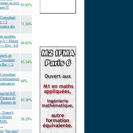
butant ou avec
83.03%
ment IT
Consultant
c + 5
71.26%
issance des
n de modèles
ng A + Master
69.82%
++. Exp : 4-6
uprès de
Consultant
65.34%
u Bac + 5.
Consultant
Problématiques
64%
nnaissances
marché H/F.
 Finance de
63.58%
, Risques de
- France):
ur/Master
58.29%
r XML,
..
nte "big-data"