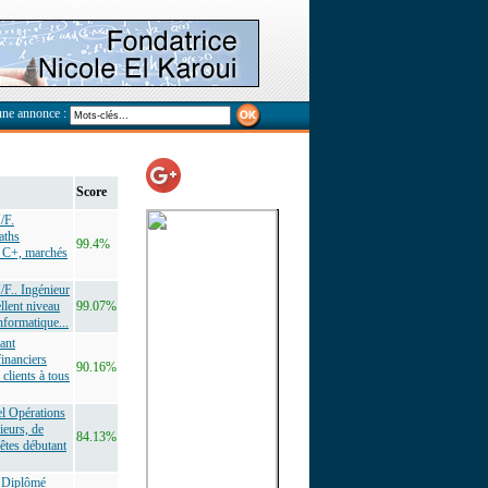
une annonce :
Score
/F.
aths
99.4%
s C+, marchés
H/F.. Ingénieur
llent niveau
99.07%
nformatique...
ant
financiers
90.16%
lients à tous
el Opérations
ieurs, de
84.13%
êtes débutant
. Diplômé