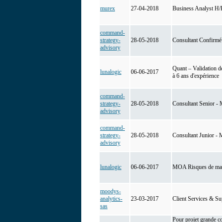
murex
27-04-2018
Business Analyst H/
command-
strategy-
28-05-2018
Consultant Confirmé 
advisory
Quant – Validation d
lunalogic
06-06-2017
à 6 ans d'expérience
command-
strategy-
28-05-2018
Consultant Senior - 
advisory
command-
strategy-
28-05-2018
Consultant Junior - 
advisory
lunalogic
06-06-2017
MOA Risques de ma
moodys-
analytics-
23-03-2017
Client Services & Sup
sas
Pour projet grande c