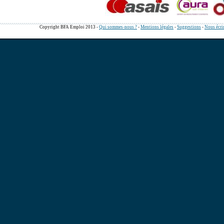
Copyright BFA Emploi 2013 -
Qui sommes-nous ?
-
Mentions légales
-
Suggestions
-
Nous écri