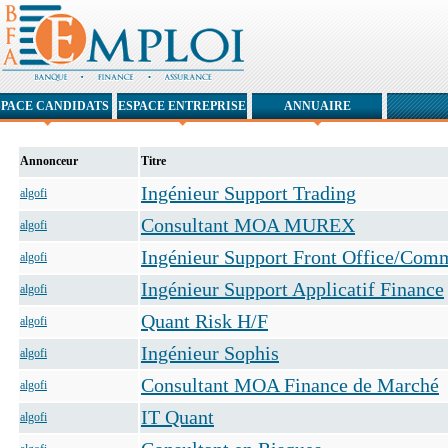
SPACE CANDIDATS
ESPACE ENTREPRISE
ANNUAIRE
Annonceur
Titre
Ingénieur Support Trading
algofi
Consultant MOA MUREX
algofi
Ingénieur Support Front Office/Com
algofi
Ingénieur Support Applicatif Finance
algofi
Quant Risk H/F
algofi
Ingénieur Sophis
algofi
Consultant MOA Finance de Marché
algofi
IT Quant
algofi