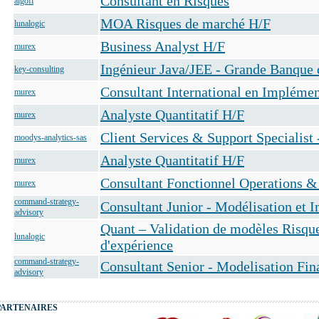
Consultant en Risques
algofi
MOA Risques de marché H/F
lunalogic
Business Analyst H/F
murex
Ingénieur Java/JEE - Grande Banque 
key-consulting
Consultant International en Implément
murex
Analyste Quantitatif H/F
murex
Client Services & Support Specialist 
moodys-analytics-sas
Analyste Quantitatif H/F
murex
Consultant Fonctionnel Operations &
murex
command-strategy-
Consultant Junior - Modélisation et 
advisory
Quant – Validation de modèles Risque
lunalogic
d'expérience
command-strategy-
Consultant Senior - Modelisation Fin
advisory
PARTENAIRES