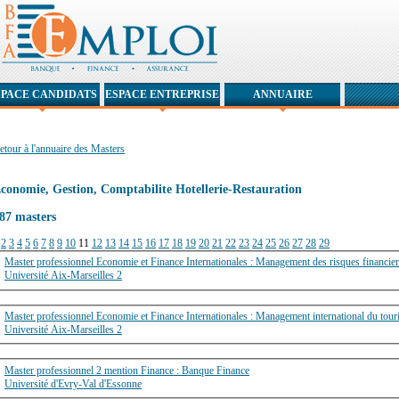
SPACE CANDIDATS
ESPACE ENTREPRISE
ANNUAIRE
etour à l'annuaire des Masters
conomie, Gestion, Comptabilite Hotellerie-Restauration
87 masters
2
3
4
5
6
7
8
9
10
11
12
13
14
15
16
17
18
19
20
21
22
23
24
25
26
27
28
29
Master professionnel Economie et Finance Internationales : Management des risques financi
Université Aix-Marseilles 2
Master professionnel Economie et Finance Internationales : Management international du tou
Université Aix-Marseilles 2
Master professionnel 2 mention Finance : Banque Finance
Université d'Evry-Val d'Essonne