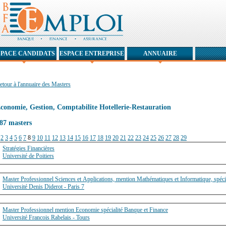
SPACE CANDIDATS
ESPACE ENTREPRISE
ANNUAIRE
etour à l'annuaire des Masters
conomie, Gestion, Comptabilite Hotellerie-Restauration
87 masters
2
3
4
5
6
7
8
9
10
11
12
13
14
15
16
17
18
19
20
21
22
23
24
25
26
27
28
29
Stratégies Financières
Université de Poitiers
Master Professionnel Sciences et Applications, mention Mathématiques et Informatique, spéci
Université Denis Diderot - Paris 7
Master Professionnel mention Economie spécialité Banque et Finance
Université Francois Rabelais - Tours