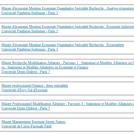
Master d'économie Mention Economie Quantitative Spécialité Recherche : Analyse économique
Université Panthéon-Sorbonne - Paris 1
Master d'économie Mention Economie Quantitative Spécialité Recherche : Economie Industr
Université Panthéon-Sorbonne - Paris 1
Master d'économie Mention Economie Quantitative Spécialité Recherche : Econométrie
Université Panthéon-Sorbonne - Paris 1
Master Recherche Modélisation Aléatoire - Parcours 1 : Statistique et Modèles Aléatoires en 
ex : Statistique et Modèles Aléatoires en Economie et Finance
Université Denis Diderot - Paris 7
Master professionnel Finance : deux spécialités
Université d'Evry-Val d'Essonne
Master Professionnel Modélisation Aléatoire - Parcours 1 : Statistique et Modèles Aléatoires
Université Denis Diderot - Paris 7
Master Management Tourisme Sports Nature
Université de Corse-Pasquale Paoli