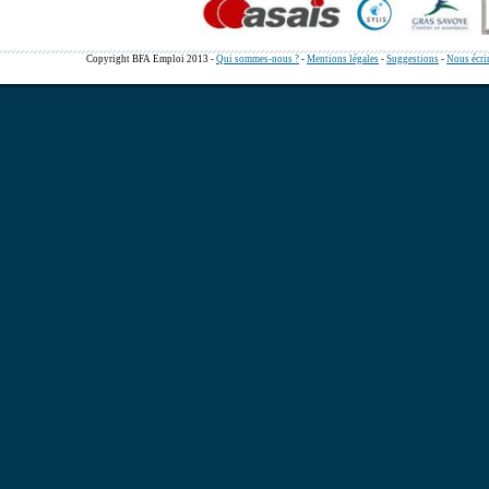
Copyright BFA Emploi 2013 -
Qui sommes-nous ?
-
Mentions légales
-
Suggestions
-
Nous écri